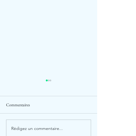
Commentaires
Rédigez un commentaire...
La prise de risque… Une
Jean-Michel Blanqu