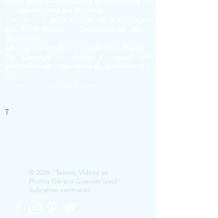
Rêves d'Icare — Pionniers et Aventuriers du
vol non motorisé (
ed. Paulsen)
Tirirou — le petit cochon de la montagne
(
ed. Mont Blanc) :
Champion de Ski —
Secouriste
Le Seig
neur des Ecrins
(ed. du Mont-Blanc)
Du Courage — Éloge à l'usage des
aventuriers et… des héros du quotidien
(ed.
Paulsen).
Eloge de la Peur
(ed. Paulsen)
T
© 2026 Textes, Vidéos et
Photos Gérard Guerrier (sauf
indication contraire)