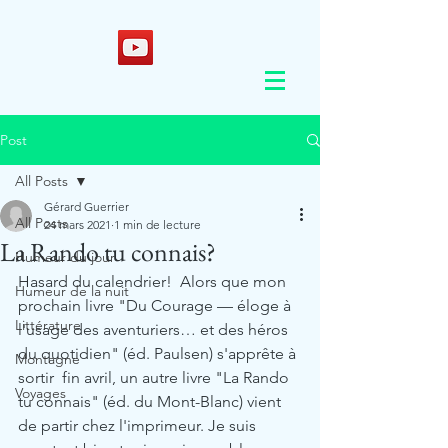
Post
All Posts
Gérard Guerrier
All Posts
24 mars 2021
1 min de lecture
La Rando tu connais?
Humeur du jour
Hasard du calendrier!  Alors que mon 
Humeur de la nuit
prochain livre "Du Courage — éloge à 
Littérature
l'usage des aventuriers… et des héros 
du quotidien" (éd. Paulsen) s'apprête à 
Montagne
sortir  fin avril, un autre livre "La Rando 
Voyages
tu connais" (éd. du Mont-Blanc) vient 
de partir chez l'imprimeur. Je suis 