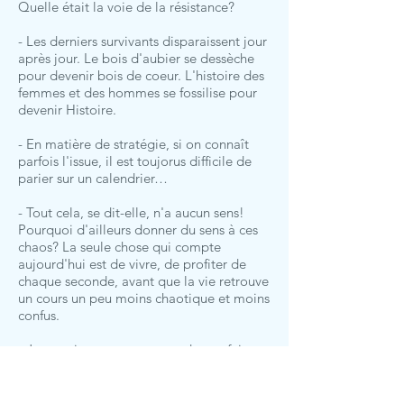
Quelle était la voie de la résistance?
- Les derniers survivants disparaissent jour
après jour. Le bois d'aubier se dessèche
pour devenir bois de coeur. L'histoire des
femmes et des hommes se fossilise pour
devenir Histoire.
- En matière de stratégie, si on connaît
parfois l'issue, il est toujorus difficile de
parier sur un calendrier…
- Tout cela, se dit-elle, n'a aucun sens!
Pourquoi d'ailleurs donner du sens à ces
chaos? La seule chose qui compte
aujourd'hui est de vivre, de profiter de
chaque seconde, avant que la vie retrouve
un cours un peu moins chaotique et moins
confus.
- Je ne suis pas assez costaud pour faire
un trou et m'enterrer. Alors j'essaie de me
faire aussi léger que l'air que je respire, de
devenir invisible…