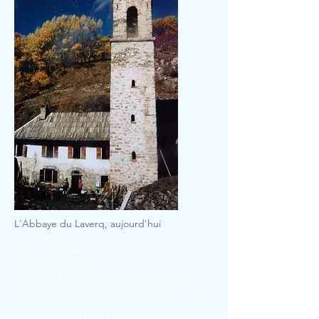
L'Abbaye du Laverq, aujourd'hui
Hiver
1943-1944
1. Corvée de bois
2. Cousin Gorges et Raymond devant la
grande Séolane, vêtus par la résistance avec
des effets du 11e BCA
3. Leçon de ski avec les jeunes du Laverq