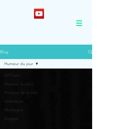
Blog
Humeur du jour
All Posts
Humeur du jour
Humeur de la nuit
Littérature
Montagne
Voyages