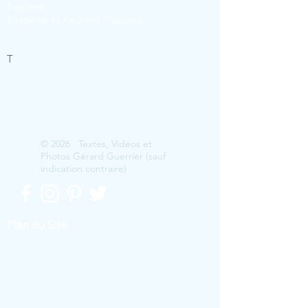
Paulsen).
Eloge de la Peur
(ed. Paulsen)
T
© 2026 Textes, Vidéos et
Photos Gérard Guerrier (sauf
indication contraire)
Plan du Site