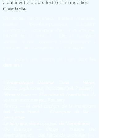
ajouter votre propre texte et me modifier.
C'est facile.
On dit que j'ai déjà vécu plusieurs vies avec
passion. Ingénieur-plongeur, dirigeant
d’entreprise, accompagnateur en montagne,
journaliste et écrivain… Depuis quelques
années, je me consacre principalement à
l’écriture, aux voyages et à la montagne.
J'ai publié une dizaine de livres dont
les
derniers :
L'énigmatique Docteur Cook — Héros,
Escroc, Explorateur, Imposteur
(ed. Paulsen)
Rêves d'Icare — Pionniers et Aventuriers du
vol non motorisé (
ed. Paulsen)
Tirirou — le petit cochon de la montagne
(
ed. Mont Blanc) :
Champion de Ski —
Secouriste
Le Seig
neur des Ecrins
(ed. du Mont-Blanc)
Du Courage — Éloge à l'usage des
aventuriers et… des héros du quotidien
(ed.