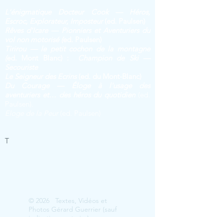
L'énigmatique Docteur Cook — Héros,
Escroc, Explorateur, Imposteur
(ed. Paulsen)
Rêves d'Icare — Pionniers et Aventuriers du
vol non motorisé (
ed. Paulsen)
Tirirou — le petit cochon de la montagne
(
ed. Mont Blanc) :
Champion de Ski —
Secouriste
Le Seig
neur des Ecrins
(ed. du Mont-Blanc)
Du Courage — Éloge à l'usage des
aventuriers et… des héros du quotidien
(ed.
Paulsen).
Eloge de la Peur
(ed. Paulsen)
T
© 2026 Textes, Vidéos et
Photos Gérard Guerrier (sauf