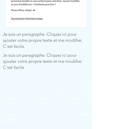
Je suis un paragraphe. Cliquez ici pour
ajouter votre propre texte et me modifier.
C'est facile.
Je suis un paragraphe. Cliquez ici pour
ajouter votre propre texte et me modifier.
C'est facile.
On dit que j'ai déjà vécu plusieurs vies avec
passion. Ingénieur-plongeur, dirigeant
d’entreprise, accompagnateur en montagne,
journaliste et écrivain… Depuis quelques
années, je me consacre principalement à
l’écriture, aux voyages et à la montagne.
J'ai publié une dizaine de livres dont
les
derniers :