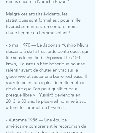
mieux encore à Namche Bazar ?
Malgré ces attraits évidents, les
statistiques sont formelles : pour mille
Everest summiters, on compte moins
d’une femme ou homme volant !
- 6 mai 1970 — Le Japonais Yushirō Miura
descend à ski la très raide pente ouest qui
file sous le col Sud. Dépassant les 150
km/h, il ouvre un hémisphérique pour se
ralentir avant de chuter en vrac sur la
glace vive et sauter une barre rocheuse. Il
s’arrête enfin après plus de mille mètres
de chute que l’on peut qualifier de «
presque libre » ! Yushirō deviendra en
2013, à 80 ans, le plus vieil homme à avoir
atteint le sommet de l’Everest.
- Automne 1986 — Une équipe
américaine comprenant le recordman de
distance, Larry Tudor, tente l’ascension