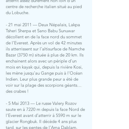
atterrit assez durement non loin d’un
centre de recherche italien situé au pied
du Lobuche.
- 21 mai 2011 — Deux Népalais, Lakpa
Tsheri Sherpa et Sano Babu Sunuwar
décollent en de la face nord du sommet
de l’Everest. Après un vol de 42 minutes
ils atterrissent sur l’altisurface de Namche
Bazar (3750 m) située à plus de 20 km. Ils
enchainent alors avec un périple d’un
mois en kayak qui, depuis la rivière Kosi,
les mène jusqu’au Gange puis à l’Océan
Indien. Leur plus grande peur a été de
voir sur la plage des scorpions géants…
des crabes !
- 5 Mai 2013 — Le russe Valery Rozov
saute en à 7220 m depuis la face Nord de
l’Everest avant d’atterrir à 5590 m sur le
glacier Rongbuk. Il décède 4 ans plus
tard, sur les pentes de l’Ama Dablam.