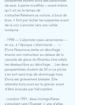
parapentes étaient alors des parachutes
de saut, à peine modifiés —avant même
qu’il ait eu le temps de
s’attacher.Retenant sa voilure, à bout de
bras, il finit par lâcher les suspentes avant
de la voir s’envoler vers une vallée
lointaine.
- 1998 — L’alpiniste russo-ukrainienne —
et oui, à l’époque c’était banal… —
Elvira Nasonova,tente un décollage
enavec son instructeur au-dessus de la
cascade de glace du Khumbu.Une rafale
les déséquilibre au décollage… Les deux
parapentistes chutent de 50 m.Le pilote
s’en sort sans trop de dommage mais
Elvira est grièvement blessée. Elle
attendra trois jours sur le glacier avant
d’être évacuée par hélicoptère.
- octobre
1991
, deux
montgolfières
s'envolent vers l'Everest. L'une d'elles