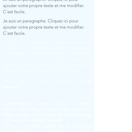
ajouter votre propre texte et me modifier.
C'est facile.
Je suis un paragraphe. Cliquez ici pour
ajouter votre propre texte et me modifier.
C'est facile.
On dit que j'ai déjà vécu plusieurs vies avec
passion. Ingénieur-plongeur, dirigeant
d’entreprise, accompagnateur en montagne,
journaliste et écrivain… Depuis quelques
années, je me consacre principalement à
l’écriture, aux voyages et à la montagne.
J'ai publié une dizaine de livres dont
les
derniers :
L'énigmatique Docteur Cook — Héros,
Escroc, Explorateur, Imposteur
(ed. Paulsen)
Rêves d'Icare — Pionniers et Aventuriers du
vol non motorisé (
ed. Paulsen)
Tirirou — le petit cochon de la montagne
(
ed. Mont Blanc) :
Champion de Ski —