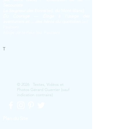
Secouriste
Le Seig
neur des Ecrins
(ed. du Mont-Blanc)
Du Courage — Éloge à l'usage des
aventuriers et… des héros du quotidien
(ed.
Paulsen).
Eloge de la Peur
(ed. Paulsen)
T
© 2026 Textes, Vidéos et
Photos Gérard Guerrier (sauf
indication contraire)
Plan du Site