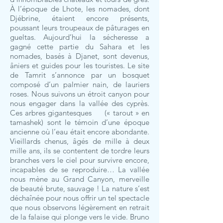
À l’époque de Lhote, les nomades, dont
Djébrine, étaient encore présents,
poussant leurs troupeaux de pâturages en
gueltas. Aujourd’hui la sécheresse a
gagné cette partie du Sahara et les
nomades, basés à Djanet, sont devenus,
âniers et guides pour les touristes. Le site
de Tamrit s’annonce par un bosquet
composé d’un palmier nain, de lauriers
roses. Nous suivons un étroit canyon pour
nous engager dans la vallée des cyprès.
Ces arbres gigantesques (« tarout » en
tamashek) sont le témoin d’une époque
ancienne où l’eau était encore abondante.
Vieillards chenus, âgés de mille à deux
mille ans, ils se contentent de tordre leurs
branches vers le ciel pour survivre encore,
incapables de se reproduire… La vallée
nous mène au Grand Canyon, merveille
de beauté brute, sauvage ! La nature s’est
déchaînée pour nous offrir un tel spectacle
que nous observons légèrement en retrait
de la falaise qui plonge vers le vide. Bruno