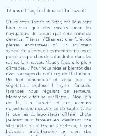
Titeras n’Elias, Tin Intinen et Tin Tazarift
Situés entre Tamrit et Sefar, ces lieux sont
bien plus que des escales pour les
navigateurs de désert que nous sommes
devenus. Titeras n’Elias est une forêt de
pierres enchantées où un sculpteur
surréaliste a empilé des montres molles et
percé des porches de cathédrales dans les
roches lumineuses. Nous y faisons le plein
d’images… Pour nous régaler bientôt des
rives sauvages du petit erg de Tin Intinen.
Un filet d’humidité et voilà que la
végétation explose ! myrte, fenouils,
lavandes nous régalent de senteurs.
Mohamed y fait sa cueillette… Non loin
de là, Tin Tazarift et ses avenues
majestueuses recouvertes de sable. C’est
là que les collaborateurs d’Henri Lhote
jouèrent aux farceurs en dessinant une
silhouette du « Grand Charles », façon
bovidien proto-berbère ou bien des