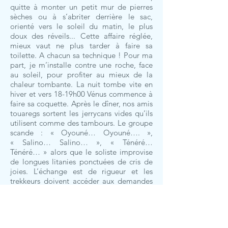
quitte à monter un petit mur de pierres
sèches ou à s’abriter derrière le sac,
orienté vers le soleil du matin, le plus
doux des réveils... Cette affaire réglée,
mieux vaut ne plus tarder à faire sa
toilette. A chacun sa technique ! Pour ma
part, je m’installe contre une roche, face
au soleil, pour profiter au mieux de la
chaleur tombante. La nuit tombe vite en
hiver et vers 18-19h00 Vénus commence à
faire sa coquette. Après le dîner, nos amis
touaregs sortent les jerrycans vides qu’ils
utilisent comme des tambours. Le groupe
scande : « Oyouné… Oyouné…. »,
« Salino… Salino… », « Ténéré…
Ténéré… » alors que le soliste improvise
de longues litanies ponctuées de cris de
joies. L’échange est de rigueur et les
trekkeurs doivent accéder aux demandes
des touaregs. « Chante nous : Alouette »
ou « Oula Oula »… ou « Elle descend de
la montagne », etc. Ils ont leur hit parade
et nous devons faire des efforts de