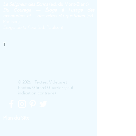
Le Seig
neur des Ecrins
(ed. du Mont-Blanc)
Du Courage — Éloge à l'usage des
aventuriers et… des héros du quotidien
(ed.
Paulsen).
Eloge de la Peur
(ed. Paulsen)
T
© 2026 Textes, Vidéos et
Photos Gérard Guerrier (sauf
indication contraire)
Plan du Site