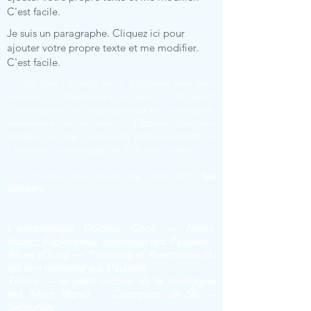
C'est facile.
Je suis un paragraphe. Cliquez ici pour
ajouter votre propre texte et me modifier.
C'est facile.
On dit que j'ai déjà vécu plusieurs vies avec
passion. Ingénieur-plongeur, dirigeant
d’entreprise, accompagnateur en montagne,
journaliste et écrivain… Depuis quelques
années, je me consacre principalement à
l’écriture, aux voyages et à la montagne.
J'ai publié une dizaine de livres dont
les
derniers :
L'énigmatique Docteur Cook — Héros,
Escroc, Explorateur, Imposteur
(ed. Paulsen)
Rêves d'Icare — Pionniers et Aventuriers du
vol non motorisé (
ed. Paulsen)
Tirirou — le petit cochon de la montagne
(
ed. Mont Blanc) :
Champion de Ski —
Secouriste