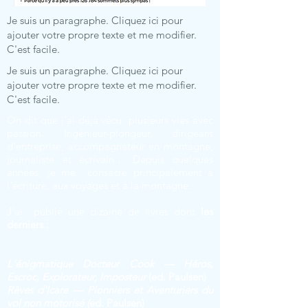
Je suis un paragraphe. Cliquez ici pour
ajouter votre propre texte et me modifier.
C'est facile.
Je suis un paragraphe. Cliquez ici pour
ajouter votre propre texte et me modifier.
C'est facile.
On dit que j'ai déjà vécu plusieurs vies avec
passion. Ingénieur-plongeur, dirigeant
d’entreprise, accompagnateur en montagne,
journaliste et écrivain… Depuis quelques
années, je me consacre principalement à
l’écriture, aux voyages et à la montagne.
J'ai publié une dizaine de livres dont
les
derniers :
L'énigmatique Docteur Cook — Héros,
Escroc, Explorateur, Imposteur
(ed. Paulsen)
Rêves d'Icare — Pionniers et Aventuriers du
vol non motorisé (
ed. Paulsen)