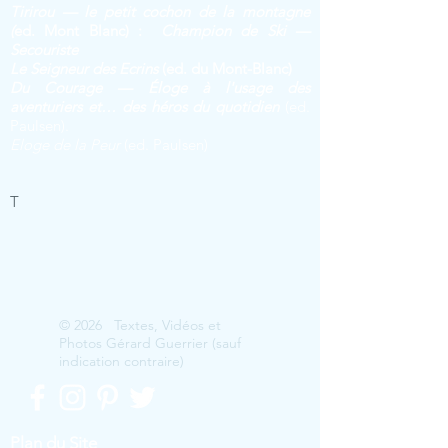
Tirirou — le petit cochon de la montagne
(
ed. Mont Blanc) :
Champion de Ski —
Secouriste
Le Seig
neur des Ecrins
(ed. du Mont-Blanc)
Du Courage — Éloge à l'usage des
aventuriers et… des héros du quotidien
(ed.
Paulsen).
Eloge de la Peur
(ed. Paulsen)
T
© 2026 Textes, Vidéos et
Photos Gérard Guerrier (sauf
indication contraire)
Plan du Site