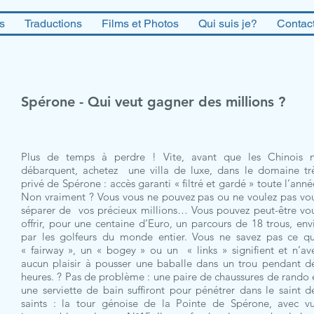
es
Traductions
Films et Photos
Qui suis je?
Contac
Spérone - Qui veut gagner des millions ?
Plus de temps à perdre ! Vite, avant que les Chinois 
débarquent, achetez une villa de luxe, dans le domaine tr
privé de Spérone : accès garanti « filtré et gardé » toute l’anné
Non vraiment ? Vous vous ne pouvez pas ou ne voulez pas vo
séparer de vos précieux millions… Vous pouvez peut-être vo
offrir, pour une centaine d’Euro, un parcours de 18 trous, env
par les golfeurs du monde entier. Vous ne savez pas ce q
« fairway », un « bogey » ou un « links » signifient et n’av
aucun plaisir à pousser une baballe dans un trou pendant d
heures. ? Pas de problème : une paire de chaussures de rando 
une serviette de bain suffiront pour pénétrer dans le saint d
saints : la tour génoise de la Pointe de Spérone, avec v