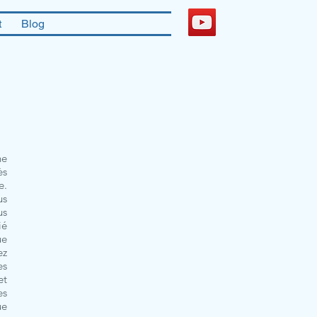
t
Blog
ne
ès
e.
us
us
ié
ue
ez
es
et
es
ue