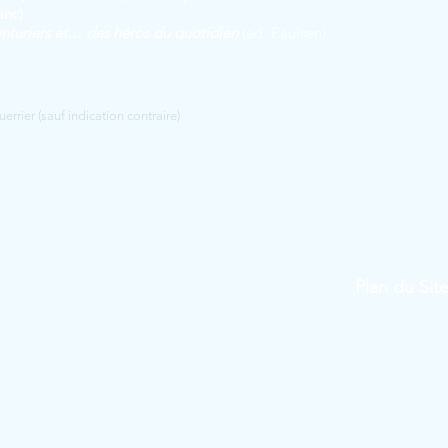
anc)
turiers et… des héros du quotidien
(ed. Paulsen).
rier (sauf indication contraire)
Plan du Sit