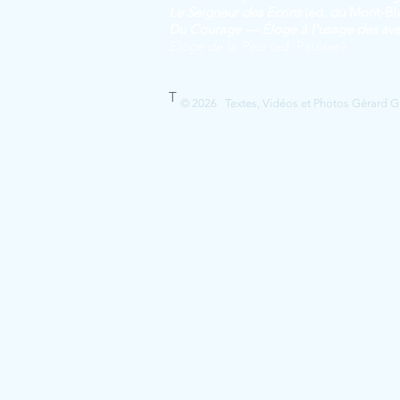
Le Seig
neur des Ecrins
(ed. du Mont-Bl
Du Courage — Éloge à l'usage des aven
Eloge de la Peur
(ed. Paulsen)
T
© 2026 Textes, Vidéos et Photos Gérard Guer