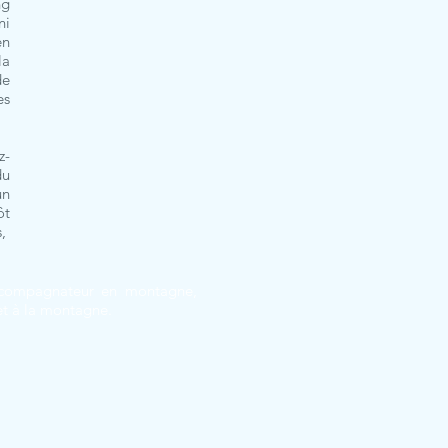
ng
ni
en
la
de
es
z-
du
un
ôt
s,
 accompagnateur en montagne,
 et à la montagne.