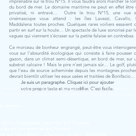
imprenable sur le trou N°15. Il vous faudra alors marcher le lo
du bord de mer. Le domaine maritime ne peut en effet être 
privatisé, ni entravé… Outre le trou N°15, une vue 
cinémascope vous attend : les îles Lavezzi, Cavallo, 
Maddalena toutes proches. Quelques rares voiliers essaient 
partir en surf sur la houle… Un spectacle de luxe sonorisé par l
vagues qui viennent s’écraser sur la petite falaise en contrebas.
Ce morceau de bonheur engrangé, peut-être vous interrogere
vous sur l’absurdité écologique qui consiste à faire pousser 
gazon, dans un climat semi-désertique, en bord de mer, sur 
substrat calcaire ! Mais le pire n’est jamais sûr… Le golf, plut
que l’eau de source acheminée depuis les montagnes proche
devrait bientôt utiliser les eaux usées et traitées de Bonifacio…
Je suis un paragraphe. Cliquez ici pour ajouter
Je suis un paragraphe. Cliquez ici pour ajouter
vies avec passion. Ingénieur-plongeur, dirigeant d’entreprise,
votre propre texte et me modifier. C'est facile.
votre propre texte et me modifier. C'est facile.
es années, je me consacre principalement à l’écriture, aux voyages
es derniers :
Escroc, Explorateur, Imposteur
(ed. Paulsen)
s du vol non motorisé (
ed. Paulsen)
ne (
ed. Mont Blanc) :
Champion de Ski — Secouriste