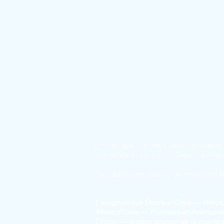
On dit que j'ai déjà vécu plusieurs 
journaliste et écrivain… Depuis quelqu
J'ai publié une dizaine de livres dont
l
L'énigmatique Docteur Cook — Héros, 
Rêves d'Icare — Pionniers et Aventurier
Tirirou — le petit cochon de la montag