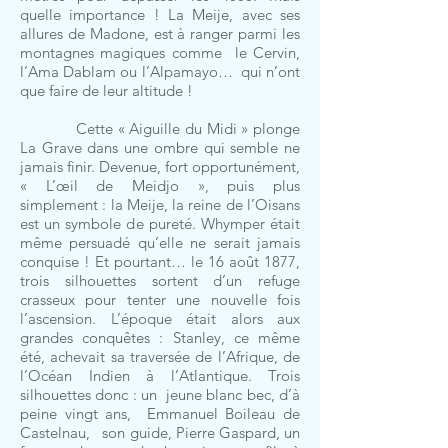
quelle importance ! La Meije, avec ses
allures de Madone, est à ranger parmi les
montagnes magiques comme le Cervin,
l’Ama Dablam ou l’Alpamayo… qui n’ont
que faire de leur altitude !
Cette « Aiguille du Midi » plonge
La Grave dans une ombre qui semble ne
jamais finir. Devenue, fort opportunément,
« L’œil de Meidjo », puis plus
simplement : la Meije, la reine de l’Oisans
est un symbole de pureté. Whymper était
même persuadé qu’elle ne serait jamais
conquise ! Et pourtant… le 16 août 1877,
trois silhouettes sortent d’un refuge
crasseux pour tenter une nouvelle fois
l’ascension. L’époque était alors aux
grandes conquêtes : Stanley, ce même
été, achevait sa traversée de l’Afrique, de
l’Océan Indien à l’Atlantique. Trois
silhouettes donc : un jeune blanc bec, d’à
peine vingt ans, Emmanuel Boileau de
Castelnau, son guide, Pierre Gaspard, un