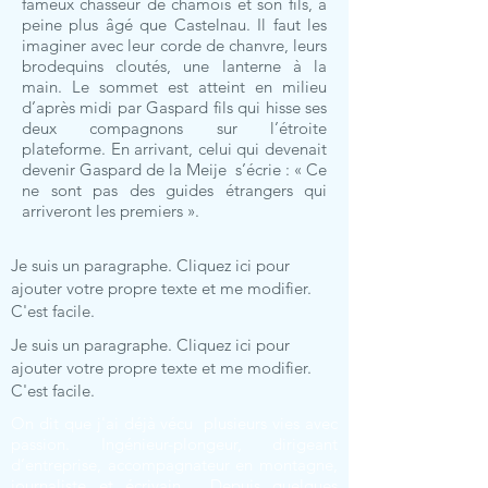
fameux chasseur de chamois et son fils, à
peine plus âgé que Castelnau. Il faut les
imaginer avec leur corde de chanvre, leurs
brodequins cloutés, une lanterne à la
main. Le sommet est atteint en milieu
d’après midi par Gaspard fils qui hisse ses
deux compagnons sur l’étroite
plateforme. En arrivant, celui qui devenait
devenir Gaspard de la Meije s’écrie : « Ce
ne sont pas des guides étrangers qui
arriveront les premiers ».
Je suis un paragraphe. Cliquez ici pour
ajouter votre propre texte et me modifier.
C'est facile.
Je suis un paragraphe. Cliquez ici pour
ajouter votre propre texte et me modifier.
C'est facile.
On dit que j'ai déjà vécu plusieurs vies avec
passion. Ingénieur-plongeur, dirigeant
d’entreprise, accompagnateur en montagne,
journaliste et écrivain… Depuis quelques