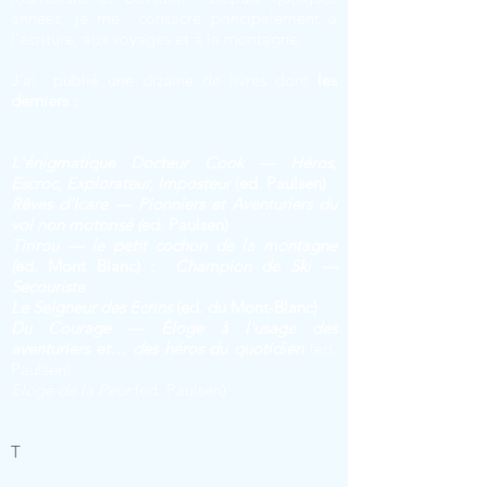
années, je me consacre principalement à
l’écriture, aux voyages et à la montagne.
J'ai publié une dizaine de livres dont
les
derniers :
L'énigmatique Docteur Cook — Héros,
Escroc, Explorateur, Imposteur
(ed. Paulsen)
Rêves d'Icare — Pionniers et Aventuriers du
vol non motorisé (
ed. Paulsen)
Tirirou — le petit cochon de la montagne
(
ed. Mont Blanc) :
Champion de Ski —
Secouriste
Le Seig
neur des Ecrins
(ed. du Mont-Blanc)
Du Courage — Éloge à l'usage des
aventuriers et… des héros du quotidien
(ed.
Paulsen).
Eloge de la Peur
(ed. Paulsen)
T