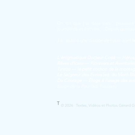
On dit que j'ai déjà vécu plusieurs 
journaliste et écrivain… Depuis quelqu
J'ai publié une dizaine de livres dont
l
L'énigmatique Docteur Cook — Héros, 
Rêves d'Icare — Pionniers et Aventurier
Tirirou — le petit cochon de la montag
Le Seig
neur des Ecrins
(ed. du Mont-Bl
Du Courage — Éloge à l'usage des aven
Eloge de la Peur
(ed. Paulsen)
T
© 2026 Textes, Vidéos et Photos Gérard Guer