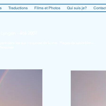
es
Traductions
Films et Photos
Qui suis je?
Contac
 Lyngen - été 2007
ngent dans les aux turquoise de la mer. Plages de sable blanc…
Marquises