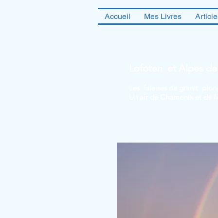
Accueil
Mes Livres
Articl
Lofoten et Alpes de
Les falaises de granit plo
Un air de Chamonix et de 