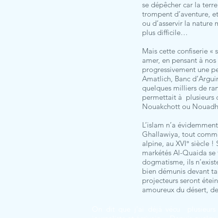
se dépêcher car la terr
trompent d’aventure, et
ou d’asservir la nature
plus difficile…
Mais cette confiserie « 
amer, en pensant à nos
progressivement une pet
Amatlich, Banc d’Arguin
quelques milliers de ra
permettait à plusieurs 
Nouakchott ou Nouadhi
L’islam n’a évidemment r
Ghallawiya, tout comme 
alpine, au XVI° siècle !
markétés Al-Quaida se t
dogmatisme, ils n’exist
bien démunis devant tant
projecteurs seront étein
amoureux du désert, de
On dit que j'ai déjà vécu plusieurs 