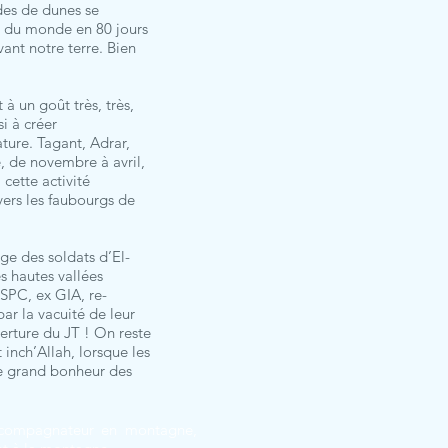
des de dunes se
ur du monde en 80 jours
ant notre terre. Bien
 à un goût très, très,
i à créer
ture. Tagant, Adrar,
, de novembre à avril,
cette activité
vers les faubourgs de
age des soldats d’El-
s hautes vallées
GSPC, ex GIA, re-
ar la vacuité de leur
verture du JT ! On reste
 inch’Allah, lorsque les
 le grand bonheur des
 accompagnateur en montagne,