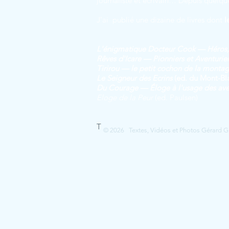
journaliste et écrivain… Depuis quelqu
J'ai publié une dizaine de livres dont
l
L'énigmatique Docteur Cook — Héros, 
Rêves d'Icare — Pionniers et Aventurier
Tirirou — le petit cochon de la montag
Le Seig
neur des Ecrins
(ed. du Mont-Bl
Du Courage — Éloge à l'usage des aven
Eloge de la Peur
(ed. Paulsen)
T
© 2026 Textes, Vidéos et Photos Gérard Guer