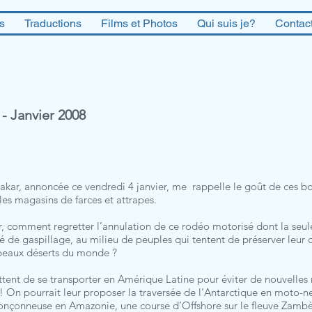
es
Traductions
Films et Photos
Qui suis je?
Contac
- Janvier 2008
Dakar, annoncée ce vendredi 4 janvier, me rappelle le goût de ces b
les magasins de farces et attrapes.
comment regretter l’annulation de ce rodéo motorisé dont la seule f
 de gaspillage, au milieu de peuples qui tentent de préserver leur 
 beaux déserts du monde ?
ttent de se transporter en Amérique Latine pour éviter de nouvelle
 On pourrait leur proposer la traversée de l’Antarctique en moto-n
nçonneuse en Amazonie, une course d’Offshore sur le fleuve Zambèze