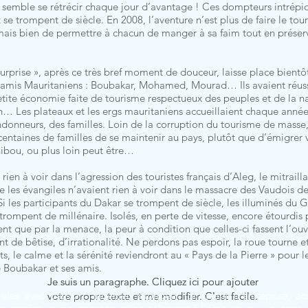
e semble se rétrécir chaque jour d’avantage ! Ces dompteurs intrépi
 se trompent de siècle. En 2008, l’aventure n’est plus de faire le to
 mais bien de permettre à chacun de manger à sa faim tout en préserv
surprise », après ce très bref moment de douceur, laisse place bientôt
 amis Mauritaniens : Boubakar, Mohamed, Mourad… Ils avaient réuss
ite économie faite de tourisme respectueux des peuples et de la na
… Les plateaux et les ergs mauritaniens accueillaient chaque année
ndonneurs, des familles. Loin de la corruption du tourisme de masse, 
centaines de familles de se maintenir au pays, plutôt que d’émigrer 
bou, ou plus loin peut être…
ien à voir dans l’agression des touristes français d’Aleg, le mitraill
les évangiles n’avaient rien à voir dans le massacre des Vaudois de
 Si les participants du Dakar se trompent de siècle, les illuminés du 
rompent de millénaire. Isolés, en perte de vitesse, encore étourdis p
ent que par la menace, la peur à condition que celles-ci fassent l’ou
 de bêtise, d’irrationalité. Ne perdons pas espoir, la roue tourne et
ts, le calme et la sérénité reviendront au « Pays de la Pierre » pour
 Boubakar et ses amis.
Je suis un paragraphe. Cliquez ici pour ajouter
Je suis un paragraphe. Cliquez ici pour ajouter
vies avec passion. Ingénieur-plongeur, dirigeant d’entreprise,
votre propre texte et me modifier. C'est facile.
votre propre texte et me modifier. C'est facile.