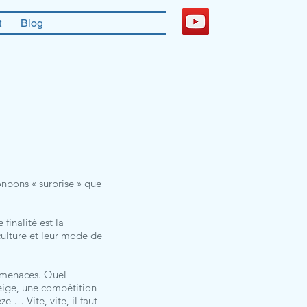
t
Blog
onbons « surprise » que
inalité est la
culture et leur mode de
s menaces. Quel
eige, une compétition
 … Vite, vite, il faut