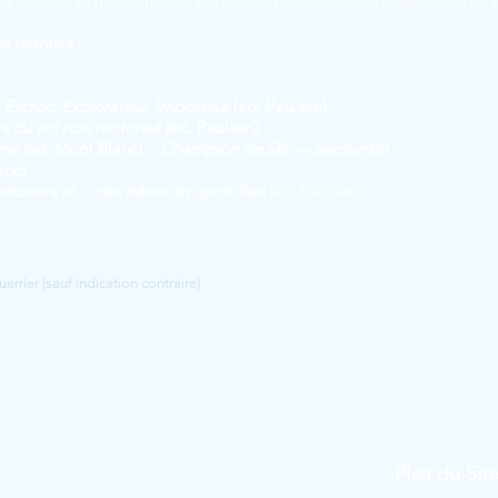
es années, je me consacre principalement à l’écriture, aux voyages
es derniers :
Escroc, Explorateur, Imposteur
(ed. Paulsen)
s du vol non motorisé (
ed. Paulsen)
ne (
ed. Mont Blanc) :
Champion de Ski — Secouriste
anc)
turiers et… des héros du quotidien
(ed. Paulsen).
rier (sauf indication contraire)
Plan du Sit