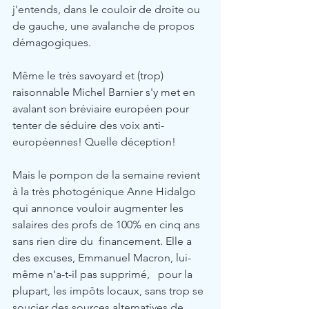
j'entends, dans le couloir de droite ou 
de gauche, une avalanche de propos 
démagogiques.  
Même le très savoyard et (trop) 
raisonnable Michel Barnier s'y met en 
avalant son bréviaire européen pour 
tenter de séduire des voix anti-
européennes! Quelle déception! 
Mais le pompon de la semaine revient 
à la très photogénique Anne Hidalgo 
qui annonce vouloir augmenter les 
salaires des profs de 100% en cinq ans  
sans rien dire du  financement. Elle a 
des excuses, Emmanuel Macron, lui-
même n'a-t-il pas supprimé,   pour la 
plupart, les impôts locaux, sans trop se 
soucier des sources alternatives de 