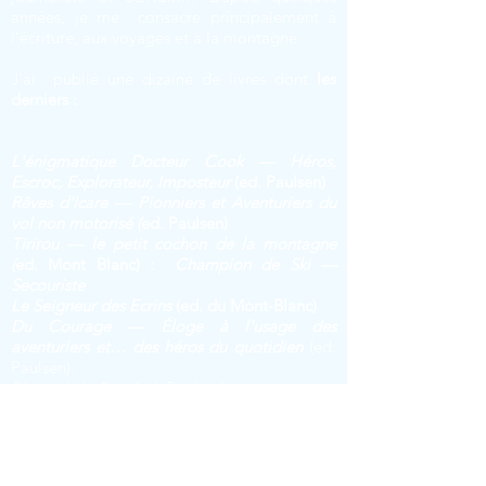
années, je me consacre principalement à
l’écriture, aux voyages et à la montagne.
J'ai publié une dizaine de livres dont
les
derniers :
L'énigmatique Docteur Cook — Héros,
Escroc, Explorateur, Imposteur
(ed. Paulsen)
Rêves d'Icare — Pionniers et Aventuriers du
vol non motorisé (
ed. Paulsen)
Tirirou — le petit cochon de la montagne
(
ed. Mont Blanc) :
Champion de Ski —
Secouriste
Le Seig
neur des Ecrins
(ed. du Mont-Blanc)
Du Courage — Éloge à l'usage des
aventuriers et… des héros du quotidien
(ed.
Paulsen).
Eloge de la Peur
(ed. Paulsen)
T