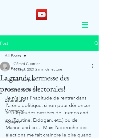
Post
All Posts
Gérard Guerrier
All Posts
13 sept. 2021
2 min de lecture
La grande kermesse des
Humeur du jour
promesses électorales!
Humeur de la nuit
Je n'ai pas l'habitude de rentrer dans 
Littérature
l'arène politique, sinon pour dénoncer 
Montagne
les turpitudes passées de Trumps and 
co (Poutine, Erdogan, etc.) ou de 
Voyages
Marine and co… Mais l'approche des 
élections me fait craindre le pire quand 