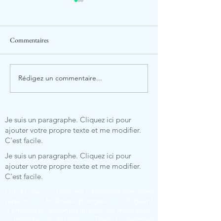
Commentaires
Rédigez un commentaire...
La prise de risque… Une
Jean-Michel Blanqu
simple affaire de mécanique!
responsable de ce c
Je suis un paragraphe. Cliquez ici pour
ajouter votre propre texte et me modifier.
C'est facile.
Je suis un paragraphe. Cliquez ici pour
ajouter votre propre texte et me modifier.
C'est facile.
On dit que j'ai déjà vécu plusieurs vies avec
passion. Ingénieur-plongeur, dirigeant
d’entreprise, accompagnateur en montagne,
journaliste et écrivain… Depuis quelques