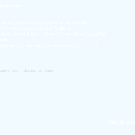
es derniers :
Escroc, Explorateur, Imposteur
(ed. Paulsen)
s du vol non motorisé (
ed. Paulsen)
ne (
ed. Mont Blanc) :
Champion de Ski — Secouriste
anc)
turiers et… des héros du quotidien
(ed. Paulsen).
rier (sauf indication contraire)
Plan du Sit