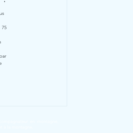
us 
 75 
s 
e 
 accompagnateur en montagne,
 et à la montagne.