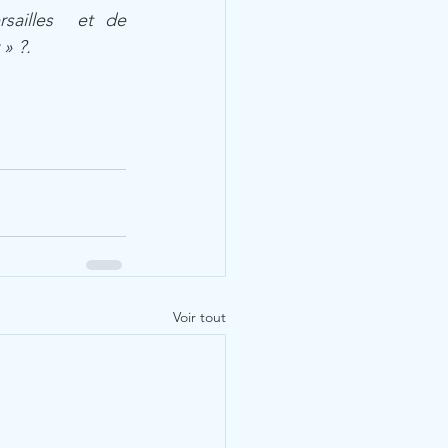
sailles  et de 
 » ?.
Voir tout