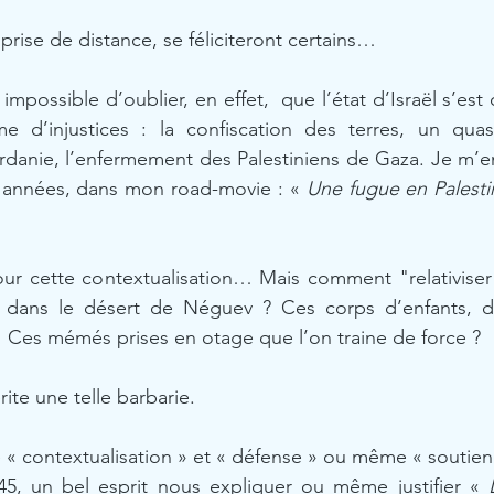
 prise de distance, se féliciteront certains… 
 impossible d’oublier, en effet,  que l’état d’Israël s’est 
d’injustices : la confiscation des terres, un quasi
rdanie, l’enfermement des Palestiniens de Gaza. Je m’en 
 années, dans mon road-movie : «
 Une fugue en Palesti
ur cette contextualisation… Mais comment "relativiser"
s dans le désert de Néguev ? Ces corps d’enfants, d
?  Ces mémés prises en otage que l’on traine de force ? 
te une telle barbarie. 
e « contextualisation » et « défense » ou même « soutien 
45, un bel esprit nous expliquer ou même justifier « 