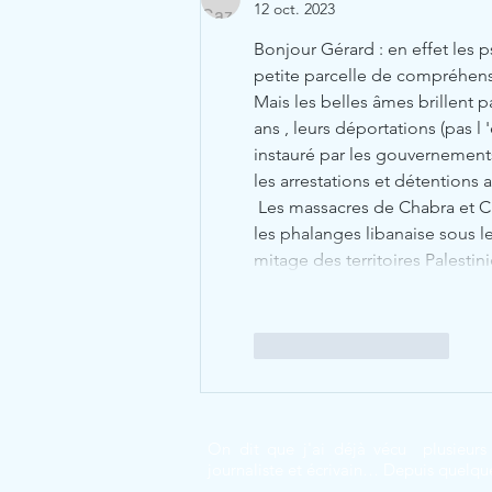
12 oct. 2023
Bonjour Gérard : en effet les
petite parcelle de compréhens
Mais les belles âmes brillent p
ans , leurs déportations (pas l 
instauré par les gouvernements 
les arrestations et détentions ar
 Les massacres de Chabra et Chatila sont encore dans les mémoires Palestiniennes ,exécutés par 
les phalanges libanaise sous le
mitage des territoires Palesti
J'aime
Répondre
On dit que j'ai déjà vécu plusieurs 
journaliste et écrivain… Depuis quelqu