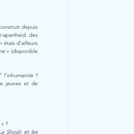
construit depuis 
-apartheid des 
étais d’ailleurs 
ne
 » (disponible 
 l’inhumanité ? 
e jeunes et de 
» ? 
La Shoah et les  