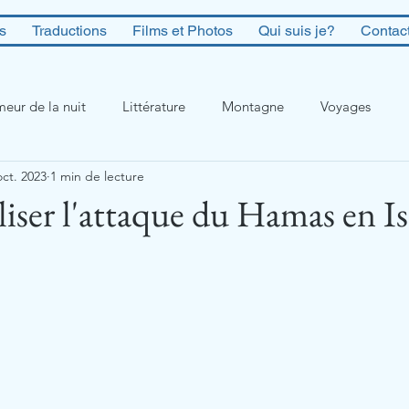
es
Traductions
Films et Photos
Qui suis je?
Contac
eur de la nuit
Littérature
Montagne
Voyages
oct. 2023
1 min de lecture
iser l'attaque du Hamas en Is