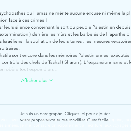
 psychopathes du Hamas ne mérite aucune excuse ni même la pl
ion face à ces crimes !
ar leurs silence concernant le sort du peuple Palestinien depuis 
'extermination ) derrière les mûrs et les barbelés de l 'apartheid 
Israéliens , la spoliation de leurs terres , les mesures vexatoire
bitraires .
 contrôle des chefs de Tsahal ( Sharon ). L 'expansionnisme et l
nien obère tout espoir d un…
Afficher plus
Je suis un paragraphe. Cliquez ici pour ajouter
Je suis un paragraphe. Cliquez ici pour ajouter
vies avec passion. Ingénieur-plongeur, dirigeant d’entreprise,
votre propre texte et me modifier. C'est facile.
votre propre texte et me modifier. C'est facile.
es années, je me consacre principalement à l’écriture, aux voyages