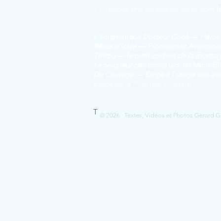
J'ai publié une dizaine de livres dont
l
L'énigmatique Docteur Cook — Héros, 
Rêves d'Icare — Pionniers et Aventurier
Tirirou — le petit cochon de la montag
Le Seig
neur des Ecrins
(ed. du Mont-Bl
Du Courage — Éloge à l'usage des aven
Eloge de la Peur
(ed. Paulsen)
T
© 2026 Textes, Vidéos et Photos Gérard Guer