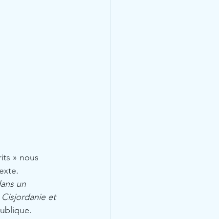
its » nous 
exte. 
dans un 
 Cisjordanie et 
ublique. 